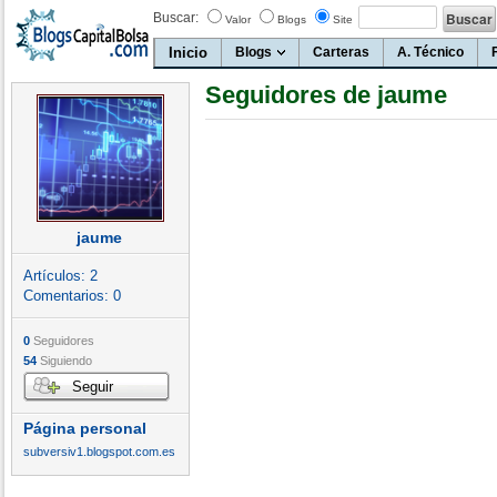
Buscar:
Valor
Blogs
Site
Inicio
Blogs
Carteras
A. Técnico
Seguidores de jaume
jaume
Artículos:
2
Comentarios:
0
0
Seguidores
54
Siguiendo
Seguir
Página personal
subversiv1.blogspot.com.es