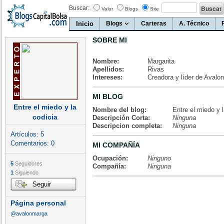
Buscar:
Valor
Blogs
Site
Inicio
Blogs
Carteras
A. Técnico
SOBRE MI
Nombre:
Margarita
Apellidos:
Rivas
Intereses:
Creadora y líder de Avalo
MI BLOG
Entre el miedo y la
Nombre del blog:
Entre el miedo y l
codicia
Descripción Corta:
Ninguna
Descripcion completa:
Ninguna
Artículos:
5
Comentarios:
0
MI COMPAÑÍA
Ocupación:
Ninguno
5
Seguidores
Compañía:
Ninguna
1
Siguiendo
Seguir
Página personal
@avalonmarga