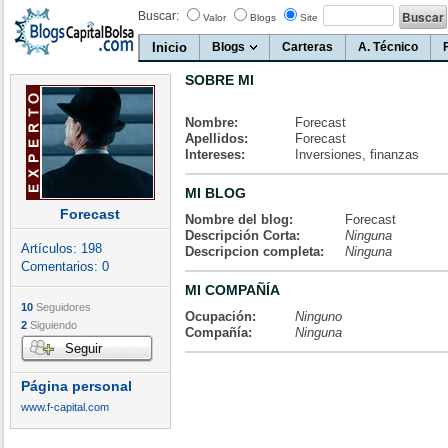
Buscar:
Valor
Blogs
Site
Inicio
Blogs
Carteras
A. Técnico
SOBRE MI
Nombre:
Forecast
Apellidos:
Forecast
Intereses:
Inversiones, finanzas
MI BLOG
Forecast
Nombre del blog:
Forecast
Descripción Corta:
Ninguna
Artículos:
198
Descripcion completa:
Ninguna
Comentarios:
0
MI COMPAÑÍA
10
Seguidores
Ocupación:
Ninguno
2
Siguiendo
Compañía:
Ninguna
Seguir
Página personal
www.f-capital.com