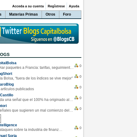
Acceda a su cuenta
Regístrese
Ayuda
s
Materias Primas
Otros
Foro
LOGS
italBolsa
0
Enviar paquetes a Francia: tarifas, seguimiento y ventajas destacadas
ngShort
0
la Bolsa, “fuera de los índices se vive mejor”
varoBlog
0
 artículos publicados
Castillo
0
Se da una señal que el 100% ha originado alzas en las bolsas
tori
0
4 Señales que sugieren un mal comienzo del 3T de la economía EEUU
telligence
0
Los ciberataques sobre la industria de finanzas se han duplicado este año
uel Soria