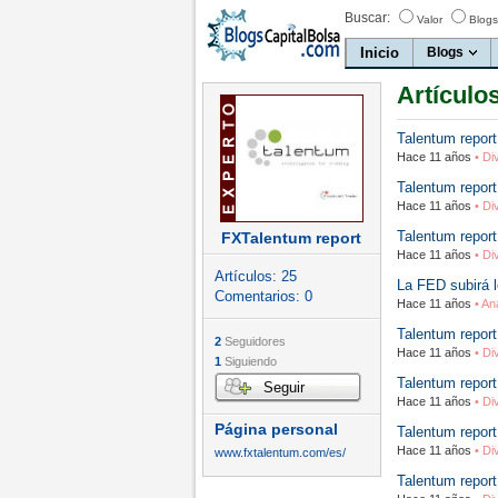
Buscar:
Valor
Blogs
Inicio
Blogs
Artículo
Talentum report
Hace 11 años
• Di
Talentum report
Hace 11 años
• Di
Talentum report
FXTalentum report
Hace 11 años
• Di
Artículos:
25
La FED subirá lo
Comentarios:
0
Hace 11 años
• An
Talentum report
2
Seguidores
Hace 11 años
• Di
1
Siguiendo
Talentum report
Seguir
Hace 11 años
• Di
Página personal
Talentum report
Hace 11 años
• Di
www.fxtalentum.com/es/
Talentum report