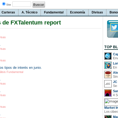
Site
Carteras
A. Técnico
Fundamental
Economía
Divisas
Bono
s de FXTalentum report
visas
.
TOP B
visas
Cap
visas
Lo
s tipos de interés en junio.
En 
álisis Fundamental
Al
Sin
.
JC 
visas
.
San
visas
visas
Market In
.
Man