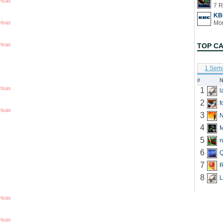
visas
7 R
KB
visas
visas
TOP C
1 Sem
#
N
visas
1
2
f
visas
3
N
4
5
r
6
Q
7
R
8
L
visas
visas