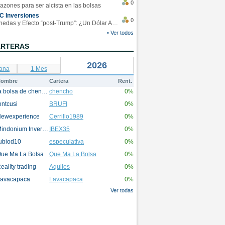
0
azones para ser alcista en las bolsas
C Inversiones
0
Monedas y Efecto “post-Trump”: ¿Un Dólar Americano operando en rangos?
• Ver todos
ARTERAS
2026
ana
1 Mes
ombre
Cartera
Rent.
la bolsa de chencho
chencho
0%
ontcusi
BRUFI
0%
ewexperience
Cerrillo1989
0%
Mindonium Inversions
IBEX35
0%
ubiod10
especulativa
0%
ue Ma La Bolsa
Que Ma La Bolsa
0%
eality trading
Aquiles
0%
avacapaca
Lavacapaca
0%
Ver todas