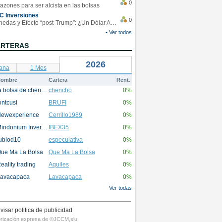
0
azones para ser alcista en las bolsas
C Inversiones
0
Monedas y Efecto “post-Trump”: ¿Un Dólar Americano operando en rangos?
• Ver todos
ARTERAS
2026
ana
1 Mes
ombre
Cartera
Rent.
la bolsa de chencho
chencho
0%
ontcusi
BRUFI
0%
ewexperience
Cerrillo1989
0%
Mindonium Inversions
IBEX35
0%
ubiod10
especulativa
0%
ue Ma La Bolsa
Que Ma La Bolsa
0%
eality trading
Aquiles
0%
avacapaca
Lavacapaca
0%
Ver todas
visar politica de publicidad
utorización expresa de ©JCCM,slu