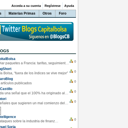
Acceda a su cuenta
Regístrese
Ayuda
s
Materias Primas
Otros
Foro
LOGS
italBolsa
0
Enviar paquetes a Francia: tarifas, seguimiento y ventajas destacadas
ngShort
0
la Bolsa, “fuera de los índices se vive mejor”
varoBlog
0
 artículos publicados
Castillo
0
Se da una señal que el 100% ha originado alzas en las bolsas
tori
0
4 Señales que sugieren un mal comienzo del 3T de la economía EEUU
telligence
0
Los ciberataques sobre la industria de finanzas se han duplicado este año
uel Soria