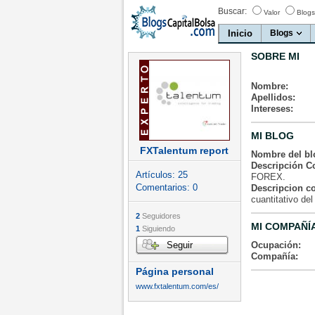
Buscar:
Valor
Blogs
Inicio
Blogs
SOBRE MI
Nombre:
Apellidos:
Intereses:
MI BLOG
FXTalentum report
Nombre del bl
Descripción Co
Artículos:
25
FOREX.
Comentarios:
0
Descripcion c
cuantitativo de
2
Seguidores
MI COMPAÑÍ
1
Siguiendo
Seguir
Ocupación:
Compañía:
Página personal
www.fxtalentum.com/es/