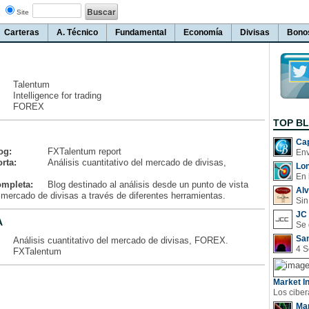
Site
Carteras
A. Técnico
Fundamental
Economía
Divisas
Bono
Talentum
Intelligence for trading
FOREX
TOP B
Cap
og:
FXTalentum report
rta:
Análisis cuantitativo del mercado de divisas,
Lo
En 
ompleta:
Blog destinado al análisis desde un punto de vista
Al
l mercado de divisas a través de diferentes herramientas.
Sin
JC 
A
San
Análisis cuantitativo del mercado de divisas, FOREX.
FXTalentum
Market In
Man