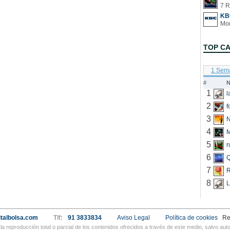
7 R
KB
TOP C
1 Sem
#
N
1
2
f
3
N
4
5
r
6
Q
7
R
8
L
talbolsa.com
Tlf:
91 3833834
Aviso Legal
Política de cookies
Re
a reproducción total o parcial de los contenidos ofrecidos a través de este medio, salvo a