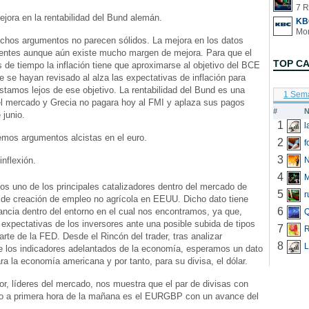
7 R
n la rentabilidad del Bund alemán.
KB
ichos argumentos no parecen sólidos. La mejora en los datos
entes aunque aún existe mucho margen de mejora. Para que el
TOP C
de tiempo la inflación tiene que aproximarse al objetivo del BCE
 se hayan revisado al alza las expectativas de inflación para
stamos lejos de ese objetivo. La rentabilidad del Bund es una
1 Sem
el mercado y Grecia no pagara hoy al FMI y aplaza sus pagos
#
N
 junio.
1
emos argumentos alcistas en el euro.
2
f
3
nflexión.
N
4
s uno de los principales catalizadores dentro del mercado de
5
r
o de creación de empleo no agrícola en EEUU. Dicho dato tiene
6
ancia dentro del entorno en el cual nos encontramos, ya que,
Q
 expectativas de los inversores ante una posible subida de tipos
7
R
arte de la FED. Desde el Rincón del trader, tras analizar
8
L
 los indicadores adelantados de la economía, esperamos un dato
ra la economía americana y por tanto, para su divisa, el dólar.
or, líderes del mercado, nos muestra que el par de divisas con
 a primera hora de la mañana es el EURGBP con un avance del