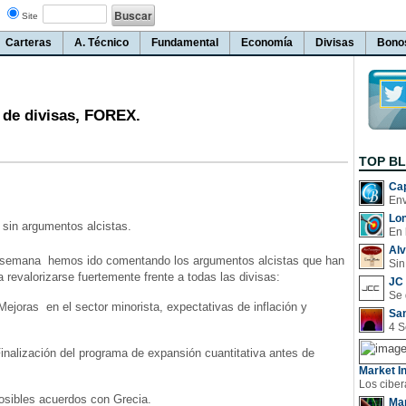
Site
Carteras
A. Técnico
Fundamental
Economía
Divisas
Bono
 de divisas, FOREX.
TOP B
Cap
Lo
sin argumentos alcistas.
En 
Al
la semana hemos ido comentando los argumentos alcistas que han
Sin
a revalorizarse fuertemente frente a todas las divisas:
JC 
 el sector minorista, expectativas de inflación y
San
ión del programa de expansión cuantitativa antes de
Market In
es acuerdos con Grecia.
Man