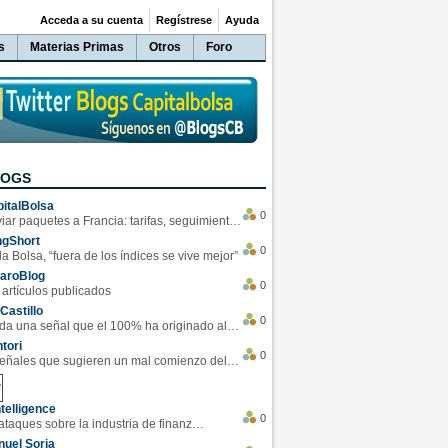
Acceda a su cuenta
Regístrese
Ayuda
s
Materias Primas
Otros
Foro
LOGS
italBolsa
0
Enviar paquetes a Francia: tarifas, seguimiento y ventajas destacadas
ngShort
0
la Bolsa, “fuera de los índices se vive mejor”
varoBlog
0
 artículos publicados
Castillo
0
Se da una señal que el 100% ha originado alzas en las bolsas
tori
0
4 Señales que sugieren un mal comienzo del 3T de la economía EEUU
telligence
0
Los ciberataques sobre la industria de finanzas se han duplicado este año
uel Soria