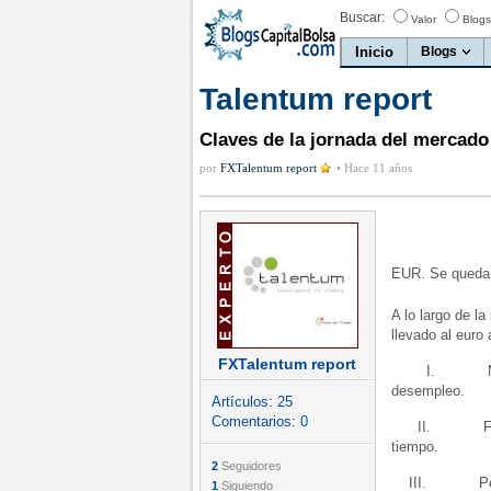
Buscar:
Valor
Blogs
Inicio
Blogs
Talentum report
Claves de la jornada del mercado
por
FXTalentum report
•
Hace 11 años
EUR. Se queda 
A lo largo de 
llevado al euro 
FXTalentum report
I. Mejoras en
desempleo.
Artículos:
25
Comentarios:
0
II. Finalizac
tiempo.
2
Seguidores
III. Posibl
1
Siguiendo