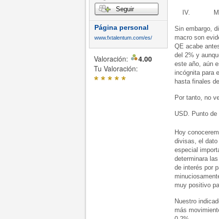
Seguir
IV. Mejora e
Página personal
Sin embargo, d
macro son evid
www.fxtalentum.com/es/
QE acabe antes 
del 2% y aunque
Valoración:
4.00
este año, aún e
Tu Valoración:
incógnita para 
*
*
*
*
*
hasta finales de
Por tanto, no v
USD. Punto de i
Hoy conoceremo
divisas, el dat
especial import
determinara las
de interés por p
minuciosamente
muy positivo pa
Nuestro indicad
más movimiento
0.2%.