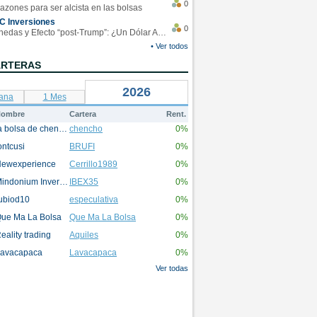
0
azones para ser alcista en las bolsas
C Inversiones
0
Monedas y Efecto “post-Trump”: ¿Un Dólar Americano operando en rangos?
• Ver todos
ARTERAS
2026
ana
1 Mes
ombre
Cartera
Rent.
la bolsa de chencho
chencho
0%
ontcusi
BRUFI
0%
ewexperience
Cerrillo1989
0%
Mindonium Inversions
IBEX35
0%
ubiod10
especulativa
0%
ue Ma La Bolsa
Que Ma La Bolsa
0%
eality trading
Aquiles
0%
avacapaca
Lavacapaca
0%
Ver todas