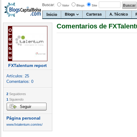
Buscar:
Valor
Blogs
Site
Inicio
Blogs
Carteras
A. Técnico
Comentarios de FXTalent
FXTalentum report
Artículos:
25
Comentarios:
0
2
Seguidores
1
Siguiendo
Seguir
Página personal
www.fxtalentum.com/es/