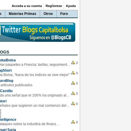
Acceda a su cuenta
Regístrese
Ayuda
s
Materias Primas
Otros
Foro
LOGS
italBolsa
0
Enviar paquetes a Francia: tarifas, seguimiento y ventajas destacadas
ngShort
0
la Bolsa, “fuera de los índices se vive mejor”
varoBlog
0
 artículos publicados
Castillo
0
Se da una señal que el 100% ha originado alzas en las bolsas
tori
0
4 Señales que sugieren un mal comienzo del 3T de la economía EEUU
telligence
0
Los ciberataques sobre la industria de finanzas se han duplicado este año
uel Soria