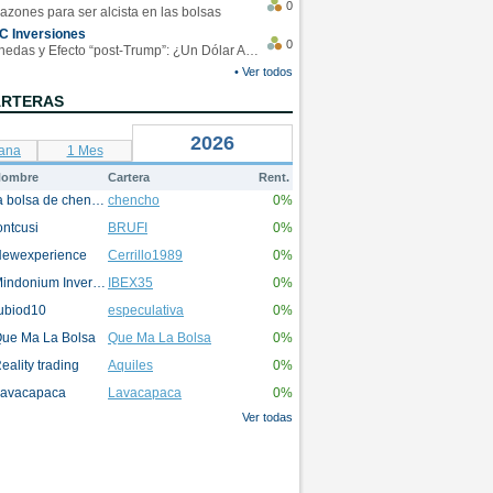
0
azones para ser alcista en las bolsas
C Inversiones
0
Monedas y Efecto “post-Trump”: ¿Un Dólar Americano operando en rangos?
• Ver todos
ARTERAS
2026
ana
1 Mes
ombre
Cartera
Rent.
la bolsa de chencho
chencho
0%
ontcusi
BRUFI
0%
ewexperience
Cerrillo1989
0%
Mindonium Inversions
IBEX35
0%
ubiod10
especulativa
0%
ue Ma La Bolsa
Que Ma La Bolsa
0%
eality trading
Aquiles
0%
avacapaca
Lavacapaca
0%
Ver todas