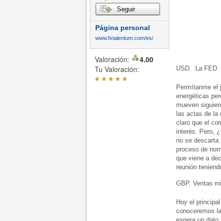
Seguir
Página personal
www.fxtalentum.com/es/
Valoración:
4.00
Tu Valoración:
USD. La FED t
*
*
*
*
*
Permítanme el 
energéticas per
mueven siguien
las actas de la
claro que el co
interés. Pero, 
no se descarta. 
proceso de nor
que viene a dec
reunión tenien
GBP. Ventas mi
Hoy el principa
conoceremos la
espera un dato 