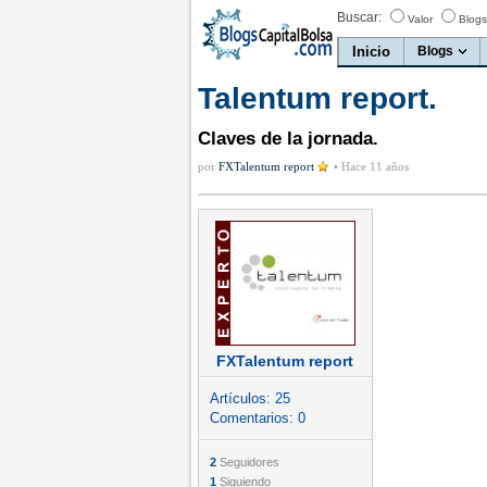
Buscar:
Valor
Blogs
Inicio
Blogs
Talentum report.
Claves de la jornada.
por
FXTalentum report
•
Hace 11 años
FXTalentum report
Artículos:
25
Comentarios:
0
2
Seguidores
1
Siguiendo