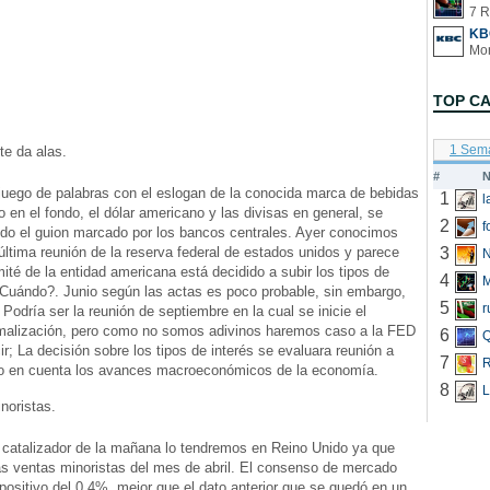
7 R
KB
TOP C
1 Sem
e da alas.
#
N
juego de palabras con el eslogan de la conocida marca de bebidas
1
o en el fondo, el dólar americano y las divisas en general, se
2
f
do el guion marcado por los bancos centrales. Ayer conocimos
 última reunión de la reserva federal de estados unidos y parece
3
N
mité de la entidad americana está decidido a subir los tipos de
4
¿Cuándo?. Junio según las actas es poco probable, sin embargo,
5
r
Podría ser la reunión de septiembre en la cual se inicie el
malización, pero como no somos adivinos haremos caso a la FED
6
Q
ir; La decisión sobre los tipos de interés se evaluara reunión a
7
R
do en cuenta los avances macroeconómicos de la economía.
8
L
noristas.
l catalizador de la mañana lo tendremos en Reino Unido ya que
s ventas minoristas del mes de abril. El consenso de mercado
positivo del 0.4%, mejor que el dato anterior que se quedó en un