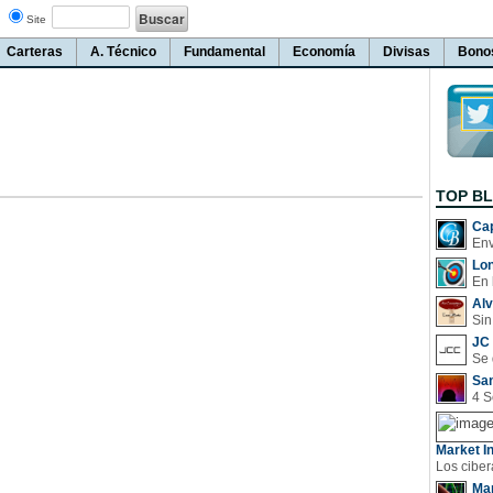
Site
Carteras
A. Técnico
Fundamental
Economía
Divisas
Bono
TOP B
Cap
Lo
En 
Al
Sin
JC 
San
Market In
Man