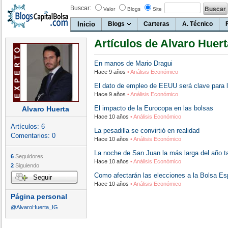
Buscar:
Valor
Blogs
Site
Inicio
Blogs
Carteras
A. Técnico
Artículos de Alvaro Huert
En manos de Mario Dragui
Hace 9 años
• Análisis Económico
El dato de empleo de EEUU será clave para 
Hace 9 años
• Análisis Económico
El impacto de la Eurocopa en las bolsas
Alvaro Huerta
Hace 10 años
• Análisis Económico
Artículos:
6
La pesadilla se convirtió en realidad
Comentarios:
0
Hace 10 años
• Análisis Económico
La noche de San Juan la más larga del año t
6
Seguidores
Hace 10 años
• Análisis Económico
2
Siguiendo
Como afectarán las elecciones a la Bolsa Es
Seguir
Hace 10 años
• Análisis Económico
Página personal
@AlvaroHuerta_IG