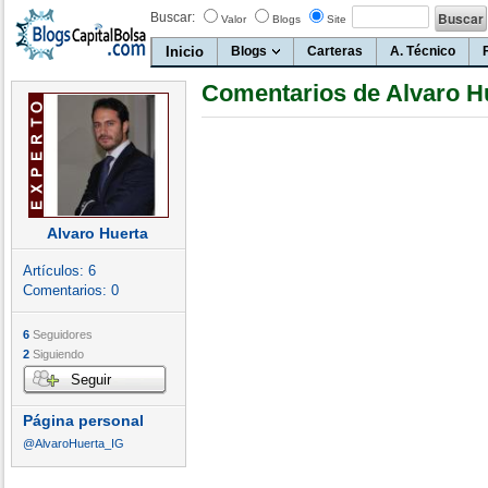
Buscar:
Valor
Blogs
Site
Inicio
Blogs
Carteras
A. Técnico
Comentarios de Alvaro H
Alvaro Huerta
Artículos:
6
Comentarios:
0
6
Seguidores
2
Siguiendo
Seguir
Página personal
@AlvaroHuerta_IG