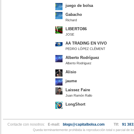
juego de bolsa
Gabacho
Richard
LIBERTO86
JOSE
AA TRADING EN VIVO
PEDRO LÓPEZ CLÉMENT
Alberto Rodríguez
Alberto Rodriguez
Alisio
jaume
Laissez Faire
Juan Ramón Rallo
LongShort
Contacte con nosotros:
E-mail:
blogs@capitalbolsa.com
Tlf:
91 383
Queda terminantemente prohibida la reproducción total o parcial de l