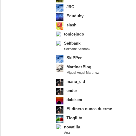
JRC
Eduduby
slash
tonicejudo
Selfbank
Selfbank Selfbank
SkiPPer
MartínezBlog
Miguel Ángel Martínez
manu_cfd
ender
dalekem
El dinero nunca duerme
Tiogilito
novatilla
Ana