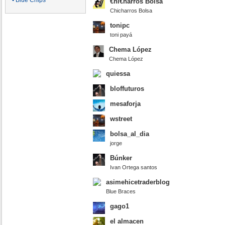
• Blue Chips
€hi€harros Bolsa
Chicharros Bolsa
tonipc
toni payá
Chema López
Chema López
quiessa
bloffuturos
mesaforja
wstreet
bolsa_al_dia
jorge
Búnker
Ivan Ortega santos
asimehicetraderblog
Blue Braces
gago1
el almacen