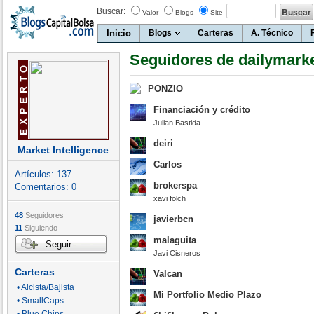
Buscar:
Valor
Blogs
Site
Inicio
Blogs
Carteras
A. Técnico
Seguidores de dailymark
PONZIO
Financiación y crédito
Julian Bastida
deiri
Market Intelligence
Carlos
Artículos:
137
brokerspa
Comentarios:
0
xavi folch
48
Seguidores
javierbcn
11
Siguiendo
malaguita
Seguir
Javi Cisneros
Carteras
Valcan
• Alcista/Bajista
Mi Portfolio Medio Plazo
• SmallCaps