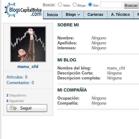
Buscar:
Valor
Blogs
Site
Inicio
Blogs
Carteras
A. Técnico
SOBRE MI
Nombre:
Ninguno
Apellidos:
Ninguno
Intereses:
Ninguno
MI BLOG
manu_cfd
Nombre del blog:
manu_cfd
Descripción Corta:
Ninguna
Artículos:
0
Descripcion completa:
Ninguna
Comentarios:
0
MI COMPAÑÍA
2
Seguidores
Ocupación:
Ninguno
6
Siguiendo
Compañía:
Ninguna
Seguir