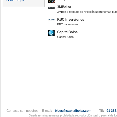
• Blue Chips
3MBolsa
3MBolsa Espacio de reflexión sobre temas burs
KBC Inversiones
KBC Inversiones
CapitalBolsa
Capital Bolsa
Contacte con nosotros:
E-mail:
blogs@capitalbolsa.com
Tlf:
91 383
Queda terminantemente prohibida la reproducción total o parcial de l