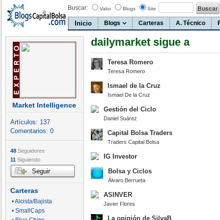
Buscar:
Valor
Blogs
Site
Inicio
Blogs
Carteras
A. Técnico
dailymarket sigue a
Teresa Romero
Teresa Romero
Ismael de la Cruz
Ismael De la Cruz
Market Intelligence
Gestión del Ciclo
Daniel Suárez
Artículos:
137
Comentarios:
0
Capital Bolsa Traders
Traders Capital Bolsa
48
Seguidores
IG Investor
11
Siguiendo
Seguir
Bolsa y Ciclos
Álvaro Berrueta
Carteras
ASINVER
• Alcista/Bajista
Javier Flores
• SmallCaps
La opinión de SilvaB