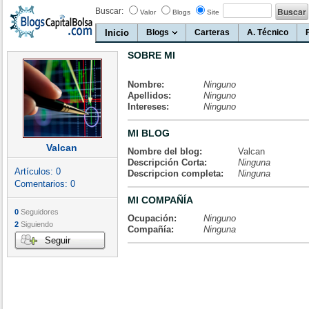
Buscar:
Valor
Blogs
Site
Inicio
Blogs
Carteras
A. Técnico
SOBRE MI
Nombre:
Ninguno
Apellidos:
Ninguno
Intereses:
Ninguno
MI BLOG
Valcan
Nombre del blog:
Valcan
Descripción Corta:
Ninguna
Artículos:
0
Descripcion completa:
Ninguna
Comentarios:
0
MI COMPAÑÍA
0
Seguidores
Ocupación:
Ninguno
2
Siguiendo
Compañía:
Ninguna
Seguir