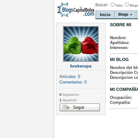
Buscar:
Valor
Blogs
Inicio
Blogs
SOBRE MI
Nombre:
Apellidos:
Intereses:
MI BLOG
brokerspa
Nombre del bl
Descripción Co
Artículos:
0
Descripcion c
Comentarios:
0
MI COMPAÑÍ
0
Seguidores
Ocupación:
1
Siguiendo
Compañía:
Seguir