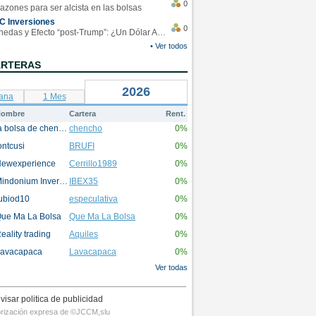
0
azones para ser alcista en las bolsas
C Inversiones
0
Monedas y Efecto “post-Trump”: ¿Un Dólar Americano operando en rangos?
• Ver todos
ARTERAS
2026
ana
1 Mes
ombre
Cartera
Rent.
la bolsa de chencho
chencho
0%
ontcusi
BRUFI
0%
ewexperience
Cerrillo1989
0%
Mindonium Inversions
IBEX35
0%
ubiod10
especulativa
0%
ue Ma La Bolsa
Que Ma La Bolsa
0%
eality trading
Aquiles
0%
avacapaca
Lavacapaca
0%
Ver todas
visar politica de publicidad
utorización expresa de ©JCCM,slu