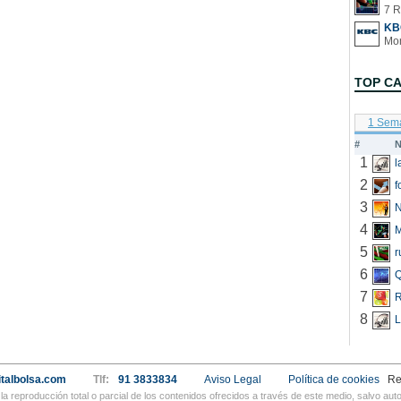
7 R
KB
TOP C
1 Sem
#
N
1
2
f
3
N
4
5
r
6
Q
7
R
8
L
talbolsa.com
Tlf:
91 3833834
Aviso Legal
Política de cookies
Re
a reproducción total o parcial de los contenidos ofrecidos a través de este medio, salvo a