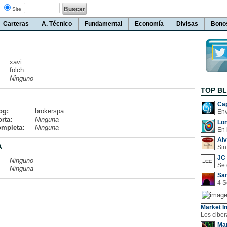
Site
Carteras
A. Técnico
Fundamental
Economía
Divisas
Bono
xavi
folch
Ninguno
TOP B
Cap
og:
brokerspa
rta:
Ninguna
Lo
ompleta:
Ninguna
En 
Al
A
Sin
JC 
Ninguno
Ninguna
San
Market In
Man