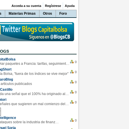
Acceda a su cuenta
Regístrese
Ayuda
s
Materias Primas
Otros
Foro
LOGS
italBolsa
0
Enviar paquetes a Francia: tarifas, seguimiento y ventajas destacadas
ngShort
0
la Bolsa, “fuera de los índices se vive mejor”
varoBlog
0
 artículos publicados
Castillo
0
Se da una señal que el 100% ha originado alzas en las bolsas
tori
0
4 Señales que sugieren un mal comienzo del 3T de la economía EEUU
telligence
0
Los ciberataques sobre la industria de finanzas se han duplicado este año
uel Soria