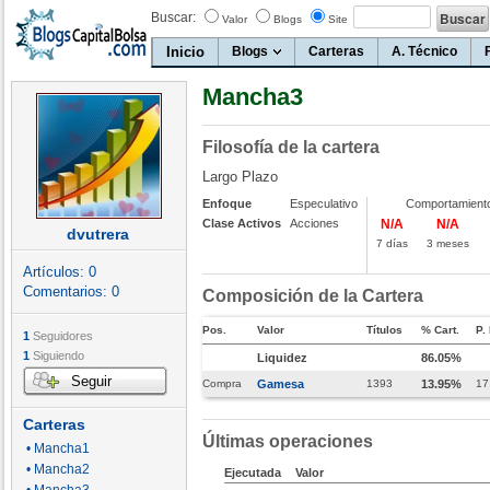
Buscar:
Valor
Blogs
Site
Inicio
Blogs
Carteras
A. Técnico
Mancha3
Filosofía de la cartera
Largo Plazo
Enfoque
Especulativo
Comportamient
Clase Activos
Acciones
N/A
N/A
dvutrera
7 días
3 meses
Artículos:
0
Comentarios:
0
Composición de la Cartera
Pos.
Valor
Títulos
% Cart.
P.
1
Seguidores
1
Siguiendo
Liquidez
86.05%
Seguir
Compra
Gamesa
1393
13.95%
17
Carteras
Últimas operaciones
• Mancha1
• Mancha2
Ejecutada
Valor