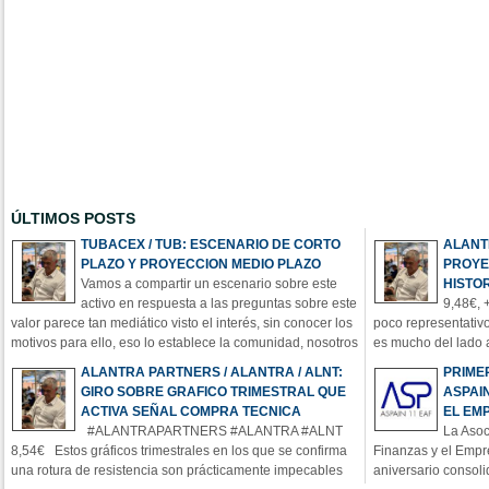
ÚLTIMOS POSTS
TUBACEX / TUB: ESCENARIO DE CORTO
ALANT
PLAZO Y PROYECCION MEDIO PLAZO
PROYE
Vamos a compartir un escenario sobre este
HISTO
activo en respuesta a las preguntas sobre este
9,48€, 
valor parece tan mediático visto el interés, sin conocer los
poco representativo
motivos para ello, eso lo establece la comunidad, nosotros
es mucho del lado 
a lo nuestro, y sobre lo que puedo comentar en abierto de
credenciales técni
ALANTRA PARTNERS / ALANTRA / ALNT:
PRIME
manera puntual sobre lo que sí puedo ir comentando en el
semana con la sen
GIRO SOBRE GRAFICO TRIMESTRAL QUE
ASPAIN
Cana
importantes o signi
ACTIVA SEÑAL COMPRA TECNICA
EL EM
poten
#ALANTRAPARTNERS #ALANTRA #ALNT
La Asoc
8,54€ Estos gráficos trimestrales en los que se confirma
Finanzas y el Empr
una rotura de resistencia son prácticamente impecables
aniversario consol