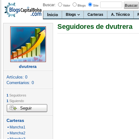
Buscar:
Valor
Blogs
Site
Inicio
Blogs
Carteras
A. Técnico
Seguidores de dvutrera
dvutrera
Artículos:
0
Comentarios:
0
1
Seguidores
1
Siguiendo
Seguir
Carteras
• Mancha1
• Mancha2