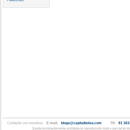
• Mancha3
Contacte con nosotros:
E-mail:
blogs@capitalbolsa.com
Tlf:
91 383
Queda terminantemente prohibida la reproducción total o parcial de l