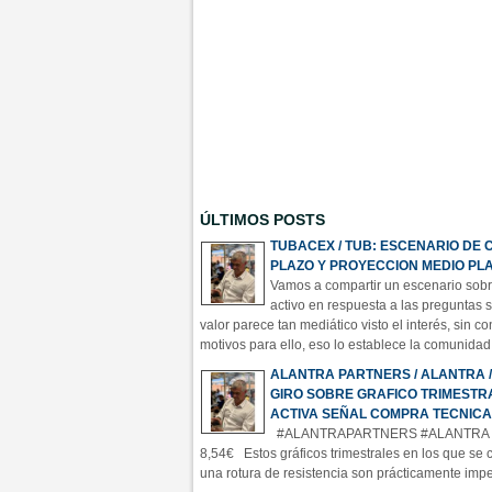
ÚLTIMOS POSTS
TUBACEX / TUB: ESCENARIO DE 
PLAZO Y PROYECCION MEDIO PL
Vamos a compartir un escenario sobr
activo en respuesta a las preguntas 
valor parece tan mediático visto el interés, sin c
motivos para ello, eso lo establece la comunidad
a lo nuestro, y sobre lo que puedo comentar en a
ALANTRA PARTNERS / ALANTRA /
manera puntual sobre lo que sí puedo ir coment
GIRO SOBRE GRAFICO TRIMESTR
Cana
ACTIVA SEÑAL COMPRA TECNICA
#ALANTRAPARTNERS #ALANTRA 
8,54€ Estos gráficos trimestrales en los que se 
una rotura de resistencia son prácticamente imp