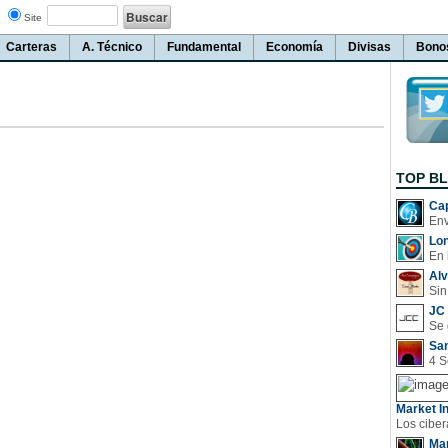
Site
Carteras
A. Técnico
Fundamental
Economía
Divisas
Bono
TOP B
Cap
Lo
En 
Al
Sin
JC 
San
Market In
Man