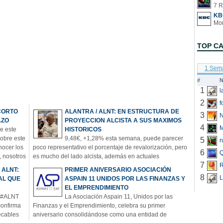
7 R
KB
TOP C
1 Sem
#
N
1
2
f
CORTO
ALANTRA / ALNT: EN ESTRUCTURA DE
3
N
AZO
PROYECCION ALCISTA A SUS MAXIMOS
4
e este
HISTORICOS
sobre este
9,48€, +1,28% esta semana, puede parecer
5
r
onocer los
poco representativo el porcentaje de revalorización, pero
6
Q
, nosotros
es mucho del lado alcista, además en actuales
7
bierto de
credenciales técnico / fundamentales, lo comentaba esta
R
 ALNT:
PRIMER ANIVERSARIO ASOCIACIÓN
ando en el
semana con la sensación de que están comprando
8
L
AL QUE
ASPAIN 11 UNIDOS POR LAS FINANZAS Y
importantes o significativos de mercado confiando en el
EL EMPRENDIMIENTO
poten
#ALNT
La Asociación Aspain 11, Unidos por las
confirma
Finanzas y el Emprendimiento, celebra su primer
ecables
aniversario consolidándose como una entidad de