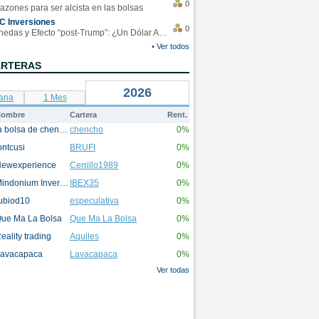
0
azones para ser alcista en las bolsas
C Inversiones
0
Monedas y Efecto “post-Trump”: ¿Un Dólar Americano operando en rangos?
• Ver todos
ARTERAS
2026
ana
1 Mes
ombre
Cartera
Rent.
la bolsa de chencho
chencho
0%
ontcusi
BRUFI
0%
ewexperience
Cerrillo1989
0%
Mindonium Inversions
IBEX35
0%
ubiod10
especulativa
0%
ue Ma La Bolsa
Que Ma La Bolsa
0%
eality trading
Aquiles
0%
avacapaca
Lavacapaca
0%
Ver todas