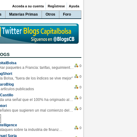
Acceda a su cuenta
Regístrese
Ayuda
s
Materias Primas
Otros
Foro
LOGS
italBolsa
0
Enviar paquetes a Francia: tarifas, seguimiento y ventajas destacadas
ngShort
0
la Bolsa, “fuera de los índices se vive mejor”
varoBlog
0
 artículos publicados
Castillo
0
Se da una señal que el 100% ha originado alzas en las bolsas
tori
0
4 Señales que sugieren un mal comienzo del 3T de la economía EEUU
telligence
0
Los ciberataques sobre la industria de finanzas se han duplicado este año
uel Soria