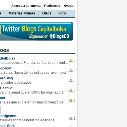
Acceda a su cuenta
Regístrese
Ayuda
s
Materias Primas
Otros
Foro
LOGS
italBolsa
0
Enviar paquetes a Francia: tarifas, seguimiento y ventajas destacadas
ngShort
0
la Bolsa, “fuera de los índices se vive mejor”
varoBlog
0
 artículos publicados
Castillo
0
Se da una señal que el 100% ha originado alzas en las bolsas
tori
0
4 Señales que sugieren un mal comienzo del 3T de la economía EEUU
telligence
0
Los ciberataques sobre la industria de finanzas se han duplicado este año
uel Soria