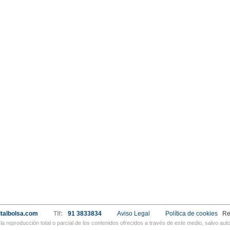
talbolsa.com
Tlf:
91 3833834
Aviso Legal
Política de cookies
Re
a reproducción total o parcial de los contenidos ofrecidos a través de este medio, salvo a