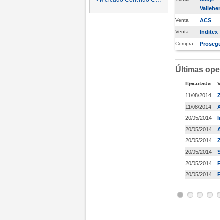
• Mercado Continuo Cortos y Larg
Valleh
Venta
ACS
Venta
Inditex
Compra
Proseg
Últimas ope
Ejecutada
V
11/08/2014
Z
11/08/2014
A
20/05/2014
I
20/05/2014
20/05/2014
Z
20/05/2014
S
20/05/2014
R
20/05/2014
P