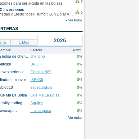
0
azones para ser alcista en las bolsas
C Inversiones
0
Monedas y Efecto “post-Trump”: ¿Un Dólar Americano operando en rangos?
• Ver todos
ARTERAS
2026
ana
1 Mes
ombre
Cartera
Rent.
la bolsa de chencho
chencho
0%
ontcusi
BRUFI
0%
ewexperience
Cerrillo1989
0%
Mindonium Inversions
IBEX35
0%
ubiod10
especulativa
0%
ue Ma La Bolsa
Que Ma La Bolsa
0%
eality trading
Aquiles
0%
avacapaca
Lavacapaca
0%
Ver todas