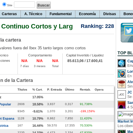
Site
Carteras
A. Técnico
Fundamental
Economía
Divisas
Bono
Continuo Cortos y Larg
Ranking: 228
 la cartera
valores fuera del Ibex 35 tanto largos como cortos
TOP B
écnico
Comportamiento
Capital Invertido / Liquidez
cciones
N/A
N/A
N/A
85.613,06 / 17.600,41
Cap
7 días
3 meses
Total
Lo
En 
 de la Cartera
Al
Sin
Títulos
% Cart.
P. Entrada
Último
Rentab.
Opera
JC 
z
17.05%
San
Popular
2606
18.58%
3,837
0,317
91,738%
9345
-9.61%
1,070
3,201
-199,159%
et Espana
1128
10.79%
8,862
7,850
11,420%
Market In
ctrica
167
16.44%
59,570
17,555
70,530%
Man
2235
14.32%
4,473
2,334
47,820%