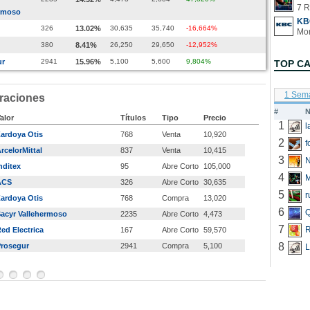
7 R
ermoso
KB
326
13.02%
30,635
35,740
-16,664%
380
8.41%
26,250
29,650
-12,952%
ur
2941
15.96%
5,100
5,600
9,804%
TOP C
1 Sem
raciones
#
N
alor
Títulos
Tipo
Precio
1
ardoya Otis
768
Venta
10,920
2
f
rcelorMittal
837
Venta
10,415
3
N
nditex
95
Abre Corto
105,000
4
ACS
326
Abre Corto
30,635
5
r
ardoya Otis
768
Compra
13,020
6
Q
acyr Vallehermoso
2235
Abre Corto
4,473
7
R
ed Electrica
167
Abre Corto
59,570
8
rosegur
2941
Compra
5,100
L