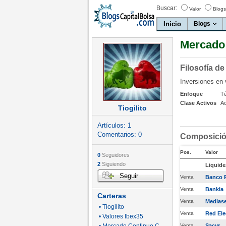
Buscar:
Valor
Blogs
Inicio
Blogs
Mercado 
Filosofía de
Inversiones en 
Enfoque
T
Clase Activos
A
Tiogilito
Artículos:
1
Comentarios:
0
Composición
Pos.
Valor
0
Seguidores
2
Siguiendo
Liquide
Seguir
Venta
Banco 
Venta
Bankia
Carteras
Venta
Medias
• Tiogilito
Venta
Red Ele
• Valores Ibex35
Venta
Sacyr