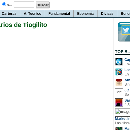
Site
Carteras
A. Técnico
Fundamental
Economía
Divisas
Bono
ios de Tiogilito
TOP B
Cap
Lo
En 
Al
Sin
JC 
San
Market In
Man