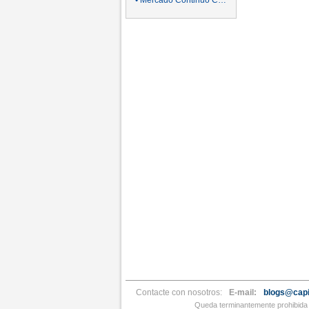
• Mercado Continuo Cortos y Larg
Contacte con nosotros:
E-mail:
blogs@capi
Queda terminantemente prohibida l