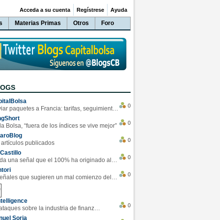
Acceda a su cuenta
Regístrese
Ayuda
s
Materias Primas
Otros
Foro
LOGS
italBolsa
0
Enviar paquetes a Francia: tarifas, seguimiento y ventajas destacadas
ngShort
0
la Bolsa, “fuera de los índices se vive mejor”
varoBlog
0
 artículos publicados
Castillo
0
Se da una señal que el 100% ha originado alzas en las bolsas
tori
0
4 Señales que sugieren un mal comienzo del 3T de la economía EEUU
telligence
0
Los ciberataques sobre la industria de finanzas se han duplicado este año
uel Soria