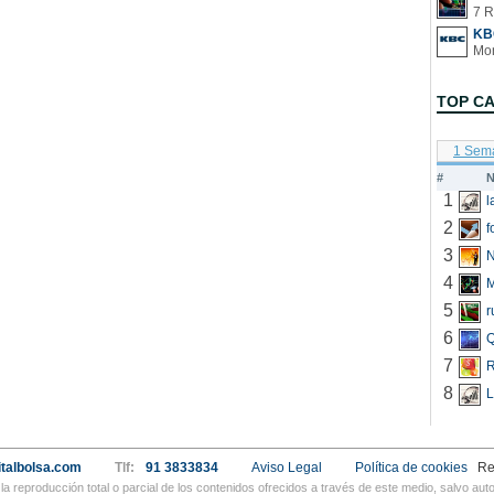
7 R
KB
TOP C
1 Sem
#
N
1
2
f
3
N
4
5
r
6
Q
7
R
8
L
talbolsa.com
Tlf:
91 3833834
Aviso Legal
Política de cookies
Re
a reproducción total o parcial de los contenidos ofrecidos a través de este medio, salvo a