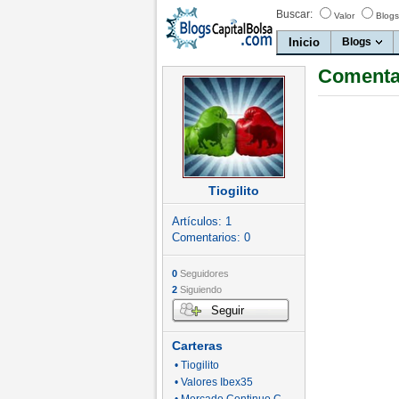
Buscar:
Valor
Blogs
Inicio
Blogs
Comentar
Tiogilito
Artículos:
1
Comentarios:
0
0
Seguidores
2
Siguiendo
Seguir
Carteras
• Tiogilito
• Valores Ibex35