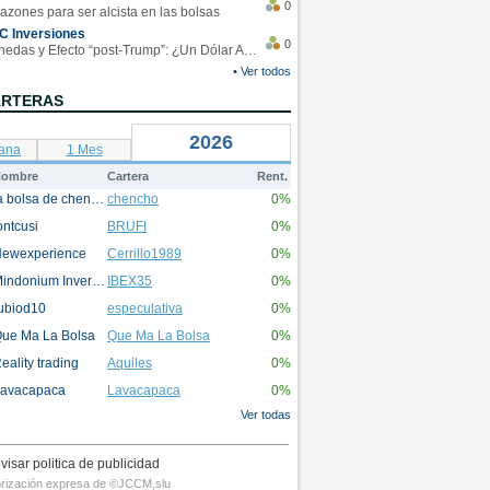
0
azones para ser alcista en las bolsas
C Inversiones
0
Monedas y Efecto “post-Trump”: ¿Un Dólar Americano operando en rangos?
• Ver todos
ARTERAS
2026
ana
1 Mes
ombre
Cartera
Rent.
la bolsa de chencho
chencho
0%
ontcusi
BRUFI
0%
ewexperience
Cerrillo1989
0%
Mindonium Inversions
IBEX35
0%
ubiod10
especulativa
0%
ue Ma La Bolsa
Que Ma La Bolsa
0%
eality trading
Aquiles
0%
avacapaca
Lavacapaca
0%
Ver todas
visar politica de publicidad
utorización expresa de ©JCCM,slu