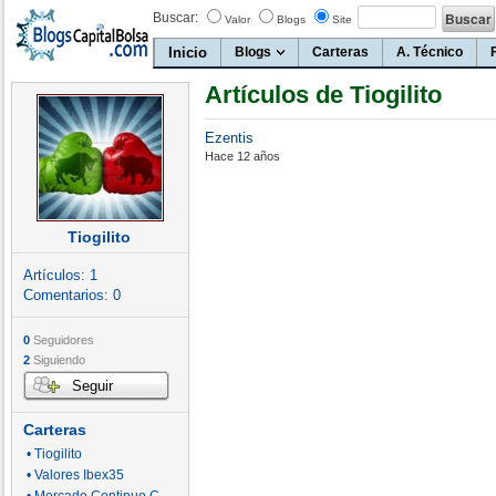
Buscar:
Valor
Blogs
Site
Inicio
Blogs
Carteras
A. Técnico
Artículos de Tiogilito
Ezentis
Hace 12 años
Tiogilito
Artículos:
1
Comentarios:
0
0
Seguidores
2
Siguiendo
Seguir
Carteras
• Tiogilito
• Valores Ibex35