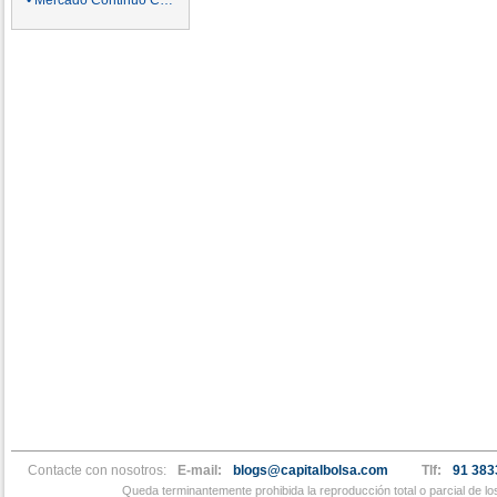
• Mercado Continuo Cortos y Larg
Contacte con nosotros:
E-mail:
blogs@capitalbolsa.com
Tlf:
91 383
Queda terminantemente prohibida la reproducción total o parcial de l