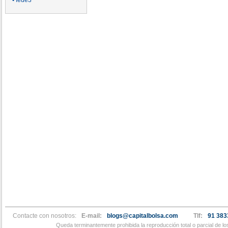
• fede3
Contacte con nosotros:
E-mail:
blogs@capitalbolsa.com
Tlf:
91 383
Queda terminantemente prohibida la reproducción total o parcial de l