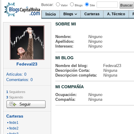
Buscar:
Valor
Blogs
Site
Inicio
Blogs
Carteras
A. Técnico
SOBRE MI
Nombre:
Ninguno
Apellidos:
Ninguno
Intereses:
Ninguno
MI BLOG
Fedeval23
Nombre del blog:
Fedeval23
Descripción Corta:
Ninguna
Artículos:
0
Descripcion completa:
Ninguna
Comentarios:
0
MI COMPAÑÍA
1
Seguidores
Ocupación:
Ninguno
3
Siguiendo
Compañía:
Ninguna
Seguir
Carteras
• fede1
• fede2