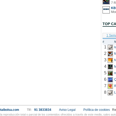
7 R
KB
TOP C
1 Sem
#
N
1
2
f
3
N
4
5
r
6
Q
7
R
8
L
talbolsa.com
Tlf:
91 3833834
Aviso Legal
Política de cookies
Re
a reproducción total o parcial de los contenidos ofrecidos a través de este medio, salvo a