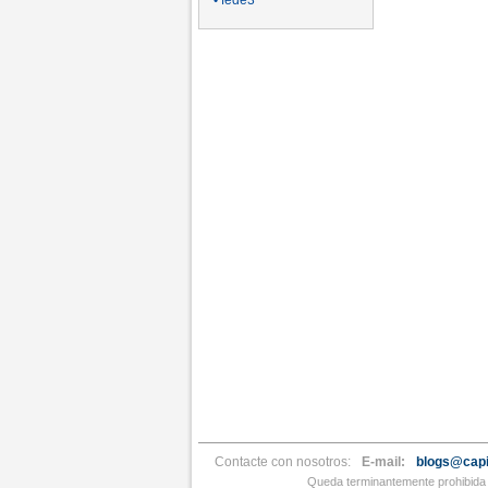
• fede3
Contacte con nosotros:
E-mail:
blogs@capi
Queda terminantemente prohibida l