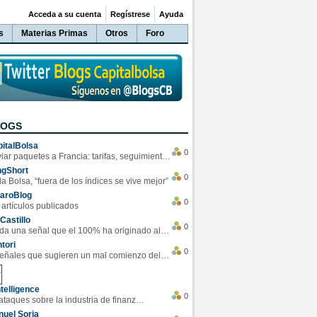
Acceda a su cuenta
Regístrese
Ayuda
s
Materias Primas
Otros
Foro
LOGS
italBolsa
0
Enviar paquetes a Francia: tarifas, seguimiento y ventajas destacadas
ngShort
0
la Bolsa, “fuera de los índices se vive mejor”
varoBlog
0
 artículos publicados
Castillo
0
Se da una señal que el 100% ha originado alzas en las bolsas
tori
0
4 Señales que sugieren un mal comienzo del 3T de la economía EEUU
telligence
0
Los ciberataques sobre la industria de finanzas se han duplicado este año
uel Soria