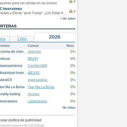
0
azones para ser alcista en las bolsas
C Inversiones
0
Monedas y Efecto “post-Trump”: ¿Un Dólar Americano operando en rangos?
• Ver todos
ARTERAS
2026
ana
1 Mes
ombre
Cartera
Rent.
la bolsa de chencho
chencho
0%
ontcusi
BRUFI
0%
ewexperience
Cerrillo1989
0%
Mindonium Inversions
IBEX35
0%
ubiod10
especulativa
0%
ue Ma La Bolsa
Que Ma La Bolsa
0%
eality trading
Aquiles
0%
avacapaca
Lavacapaca
0%
Ver todas
visar politica de publicidad
utorización expresa de ©JCCM,slu