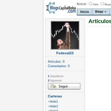
Buscar:
Valor
Blogs
Inicio
Blogs
Artículo
Fedeval23
Artículos:
0
Comentarios:
0
1
Seguidores
3
Siguiendo
Seguir
Carteras
• fede1
• fede2