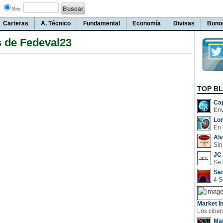
Site
Carteras
A. Técnico
Fundamental
Economía
Divisas
Bono
s de Fedeval23
TOP B
Cap
Lo
En 
Al
Sin
JC 
San
Market In
Man