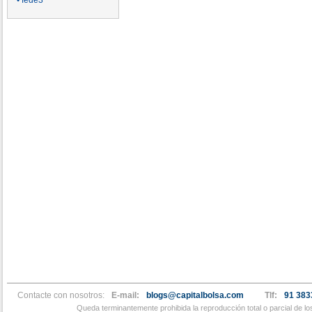
• fede3
Contacte con nosotros:
E-mail:
blogs@capitalbolsa.com
Tlf:
91 383
Queda terminantemente prohibida la reproducción total o parcial de l