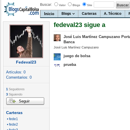
Buscar:
Valor
Blogs
Site
Inicio
Blogs
Carteras
A. Técnico
fedeval23 sigue a
José Luis Martínez Campuzano Port
Banca
José Luis Martínez Campuzano
juego de bolsa
Fedeval23
prueba
Artículos:
0
Comentarios:
0
1
Seguidores
3
Siguiendo
Seguir
Carteras
• fede1
• fede2