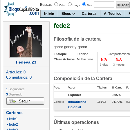
Buscar:
Valor
Blogs
Site
Inicio
Blogs
Carteras
A. Técnico
fede2
Filosofía de la cartera
ganar ganar y ganar
Enfoque
Técnico
Comportamient
Clase Activos
Multiactivos
N/A
N/A
Fedeval23
7 días
3 meses
Artículos:
0
Comentarios:
0
Composición de la Cartera
Pos.
Valor
Títulos
% Cart.
P.
1
Seguidores
3
Siguiendo
Liquidez
0.05%
Seguir
Compra
Inmobiliaria
18103
21.72%
5,
Colonial
Carteras
• fede1
Últimas operaciones
• fede2