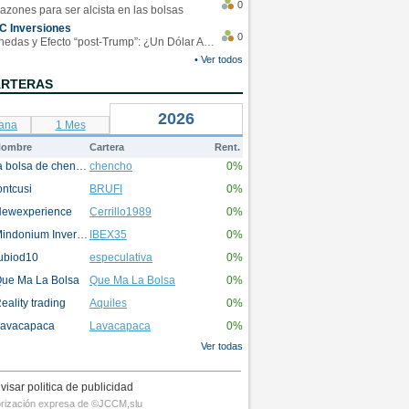
0
azones para ser alcista en las bolsas
C Inversiones
0
Monedas y Efecto “post-Trump”: ¿Un Dólar Americano operando en rangos?
• Ver todos
ARTERAS
2026
ana
1 Mes
ombre
Cartera
Rent.
la bolsa de chencho
chencho
0%
ontcusi
BRUFI
0%
ewexperience
Cerrillo1989
0%
Mindonium Inversions
IBEX35
0%
ubiod10
especulativa
0%
ue Ma La Bolsa
Que Ma La Bolsa
0%
eality trading
Aquiles
0%
avacapaca
Lavacapaca
0%
Ver todas
visar politica de publicidad
utorización expresa de ©JCCM,slu