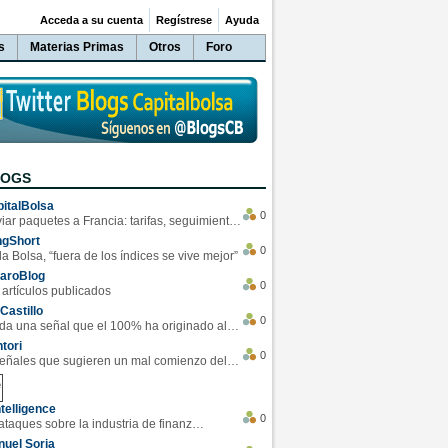
Acceda a su cuenta
Regístrese
Ayuda
s
Materias Primas
Otros
Foro
LOGS
italBolsa
0
Enviar paquetes a Francia: tarifas, seguimiento y ventajas destacadas
ngShort
0
la Bolsa, “fuera de los índices se vive mejor”
varoBlog
0
 artículos publicados
Castillo
0
Se da una señal que el 100% ha originado alzas en las bolsas
tori
0
4 Señales que sugieren un mal comienzo del 3T de la economía EEUU
telligence
0
Los ciberataques sobre la industria de finanzas se han duplicado este año
uel Soria