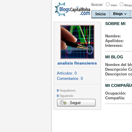
Buscar:
Valor
Blogs
Inicio
Blogs
SOBRE MI
Nombre:
Apellidos:
Intereses:
MI BLOG
analisis financieros
Nombre del bl
Descripción Co
Artículos:
0
Descripcion c
Comentarios:
0
MI COMPAÑÍ
0
Seguidores
Ocupación:
0
Siguiendo
Compañía:
Seguir