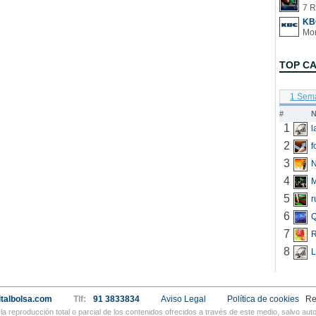
7 R
KB
TOP C
1 Sem
#
N
1
2
f
3
N
4
5
r
6
Q
7
R
8
L
talbolsa.com
Tlf:
91 3833834
Aviso Legal
Política de cookies
Re
a reproducción total o parcial de los contenidos ofrecidos a través de este medio, salvo a