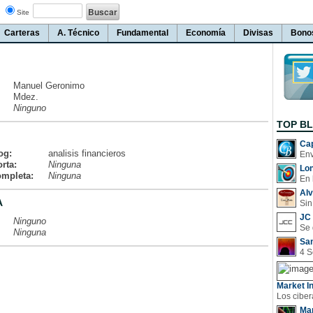
Site
Carteras
A. Técnico
Fundamental
Economía
Divisas
Bono
Manuel Geronimo
Mdez.
Ninguno
TOP B
Cap
og:
analisis financieros
rta:
Ninguna
Lo
ompleta:
Ninguna
En 
Al
A
Sin
JC 
Ninguno
Ninguna
San
Market In
Man