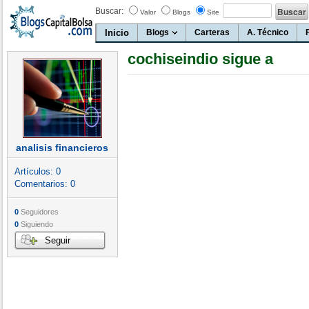
Buscar:
Valor
Blogs
Site
Inicio
Blogs
Carteras
A. Técnico
cochiseindio sigue a
analisis financieros
Artículos:
0
Comentarios:
0
0
Seguidores
0
Siguiendo
Seguir