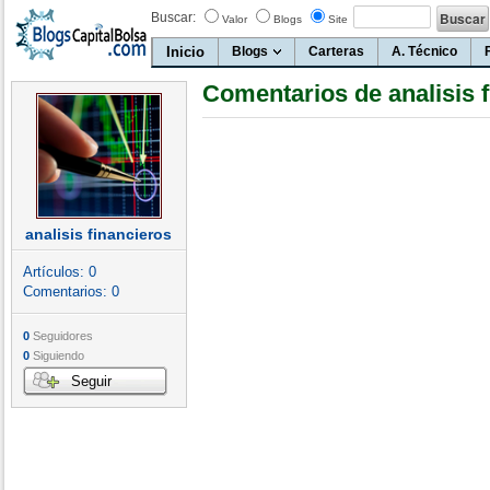
Buscar:
Valor
Blogs
Site
Inicio
Blogs
Carteras
A. Técnico
Comentarios de analisis 
analisis financieros
Artículos:
0
Comentarios:
0
0
Seguidores
0
Siguiendo
Seguir