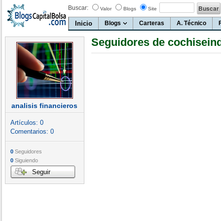
Buscar:
Valor
Blogs
Site
Inicio
Blogs
Carteras
A. Técnico
Seguidores de cochisein
analisis financieros
Artículos:
0
Comentarios:
0
0
Seguidores
0
Siguiendo
Seguir