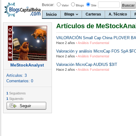
Buscar:
Valor
Blogs
Site
Inicio
Blogs
Carteras
A. Técnico
Artículos de MeStockAna
VALORACIÓN Small Cap China PLOVER 
Hace 2 años
• Análisis Fundamental
Valoración y análisis MicroCap FOS SpA $F
Hace 2 años
• Análisis Fundamental
Valoración MicroCap AUDIUS $3IT
MeStockAnalyst
Hace 2 años
• Análisis Fundamental
Artículos:
3
Comentarios:
0
1
Seguidores
1
Siguiendo
Seguir