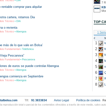
lisis Técnico
• DIA
7 R
 rentable comprar para alquilar
KB
stra cartera, rotamos Dia
lisis Técnico
• DIA
TOP C
a o revienta
lisis Técnico
• Abengoa
1 Sem
#
N
1
be más de lo que vale en Bolsa’
2
f
lisis Fundamental
• Telefonica
3
N
“Vieja Pescanova”
lisis Fundamental
• Pescanova
4
llones de euros se puede controlar Abengoa
5
r
lisis Técnico
• Abengoa
6
Q
bengoa comienza en Septiembre
7
R
lisis Técnico
• Abengoa
8
L
talbolsa.com
Tlf:
91 3833834
Aviso Legal
Política de cookies
Re
a reproducción total o parcial de los contenidos ofrecidos a través de este medio, salvo a