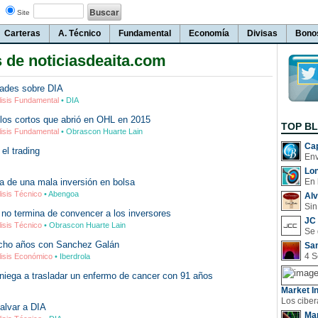
Site
Carteras
A. Técnico
Fundamental
Economía
Divisas
Bono
s de noticiasdeaita.com
dades sobre DIA
lisis Fundamental
• DIA
ra los cortos que abrió en OHL en 2015
TOP B
lisis Fundamental
• Obrascon Huarte Lain
Cap
el trading
Lo
a de una mala inversión en bolsa
En 
lisis Técnico
• Abengoa
Al
Sin
no termina de convencer a los inversores
JC 
lisis Técnico
• Obrascon Huarte Lain
iocho años con Sanchez Galán
San
lisis Económico
• Iberdrola
niega a trasladar un enfermo de cancer con 91 años
Market In
alvar a DIA
Man