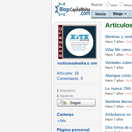
Buscar:
Valor
Blogs
Inicio
Blogs
Artículo
Mentiras y ver
Hace 7 años
• Aná
Villar Mir cier
Hace 7 años
• Aná
Verdades sobre 
noticiasdeaita.c om
Hace 7 años
Artículos:
16
Abengoa crónic
Comentarios:
0
Hace 7 años
• Aná
La ‘nueva’ OHL 
1
Seguidores
Hace 7 años
• Aná
1
Siguiendo
Iberdrola diec
Seguir
Hace 7 años
• Aná
Carteras
Ambulancia se 
Hace 7 años
• Aita
Otra forma de s
Página personal