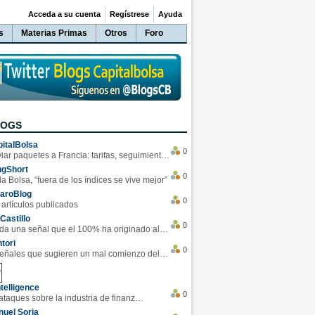
Acceda a su cuenta
Regístrese
Ayuda
s
Materias Primas
Otros
Foro
LOGS
italBolsa
0
Enviar paquetes a Francia: tarifas, seguimiento y ventajas destacadas
ngShort
0
la Bolsa, “fuera de los índices se vive mejor”
varoBlog
0
 artículos publicados
Castillo
0
Se da una señal que el 100% ha originado alzas en las bolsas
tori
0
4 Señales que sugieren un mal comienzo del 3T de la economía EEUU
telligence
0
Los ciberataques sobre la industria de finanzas se han duplicado este año
uel Soria