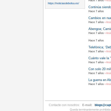
Hace 7 años
• Aná
https://noticiasdebolsa.es/
Continúa siendo
Hace 7 años
Cambios en nue
Hace 7 años
• Aná
Abengoa; Camin
Hace 7 años
• Aná
Hace 7 años
Telefónica; ‘De
Hace 7 años
• Aná
Cuánto vale la 
Hace 7 años
• Aná
Con solo 20 mi
Hace 7 años
• Aná
La guerra en A
Hace 7 años
• Aná
Contacte con nosotros:
E-mail:
blogs@capi
Queda terminantemente prohibida l