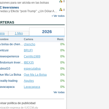
0
azones para ser alcista en las bolsas
C Inversiones
0
Monedas y Efecto “post-Trump”: ¿Un Dólar Americano operando en rangos?
• Ver todos
ARTERAS
2026
ana
1 Mes
ombre
Cartera
Rent.
la bolsa de chencho
chencho
0%
ontcusi
BRUFI
0%
ewexperience
Cerrillo1989
0%
Mindonium Inversions
IBEX35
0%
ubiod10
especulativa
0%
ue Ma La Bolsa
Que Ma La Bolsa
0%
eality trading
Aquiles
0%
avacapaca
Lavacapaca
0%
Ver todas
visar politica de publicidad
utorización expresa de ©JCCM,slu