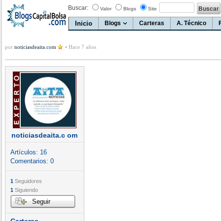
Buscar:
Valor
Blogs
Site
Inicio
Blogs
Carteras
A. Técnico
por
noticiasdeaita.com
•
Hace 7 años
noticiasdeaita.c om
Artículos:
16
Comentarios:
0
1
Seguidores
1
Siguiendo
Seguir