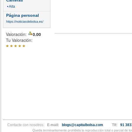
Carteras
• Aita
Página personal
https://noticiasdebolsa.es/
Valoración:
0.00
Tu Valoración:
*
*
*
*
*
Contacte con nosotros:
E-mail:
blogs@capitalbolsa.com
Tlf:
91 383
Queda terminantemente prohibida la reproducción total o parcial de l