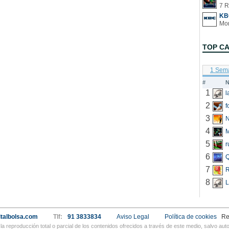
7 R
KB
TOP C
1 Sem
#
N
1
2
f
3
N
4
5
r
6
Q
7
R
8
L
talbolsa.com
Tlf:
91 3833834
Aviso Legal
Política de cookies
Re
a reproducción total o parcial de los contenidos ofrecidos a través de este medio, salvo a