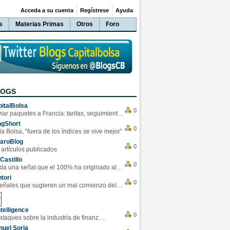
Acceda a su cuenta
Regístrese
Ayuda
s
Materias Primas
Otros
Foro
LOGS
italBolsa
0
Enviar paquetes a Francia: tarifas, seguimiento y ventajas destacadas
ngShort
0
la Bolsa, “fuera de los índices se vive mejor”
varoBlog
0
 artículos publicados
Castillo
0
Se da una señal que el 100% ha originado alzas en las bolsas
tori
0
4 Señales que sugieren un mal comienzo del 3T de la economía EEUU
telligence
0
Los ciberataques sobre la industria de finanzas se han duplicado este año
uel Soria