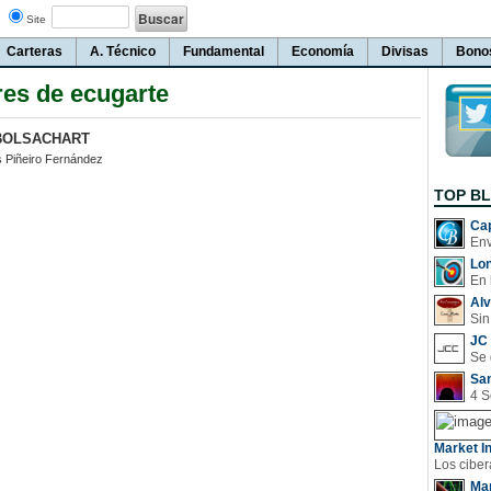
Site
Carteras
A. Técnico
Fundamental
Economía
Divisas
Bono
es de ecugarte
BOLSACHART
s Piñeiro Fernández
TOP B
Cap
Lo
En 
Al
Sin
JC 
San
Market In
Man