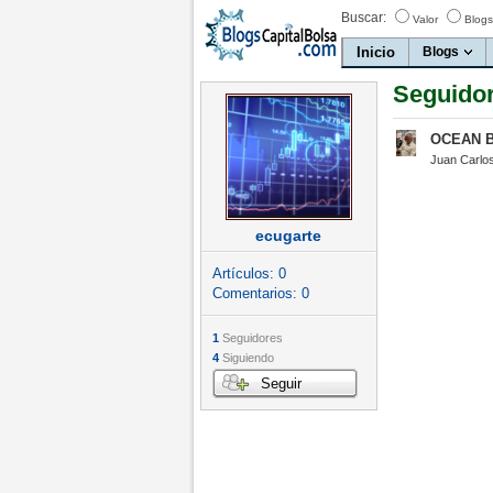
Buscar:
Valor
Blogs
Inicio
Blogs
Seguidor
OCEAN 
Juan Carlo
ecugarte
Artículos:
0
Comentarios:
0
1
Seguidores
4
Siguiendo
Seguir