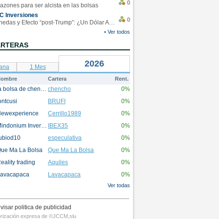
0
azones para ser alcista en las bolsas
C Inversiones
0
Monedas y Efecto “post-Trump”: ¿Un Dólar Americano operando en rangos?
• Ver todos
ARTERAS
2026
ana
1 Mes
ombre
Cartera
Rent.
la bolsa de chencho
chencho
0%
ontcusi
BRUFI
0%
ewexperience
Cerrillo1989
0%
Mindonium Inversions
IBEX35
0%
ubiod10
especulativa
0%
ue Ma La Bolsa
Que Ma La Bolsa
0%
eality trading
Aquiles
0%
avacapaca
Lavacapaca
0%
Ver todas
visar politica de publicidad
utorización expresa de ©JCCM,slu