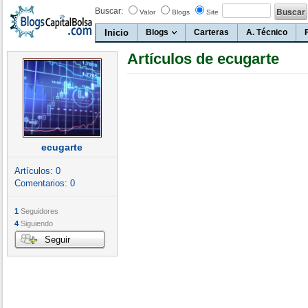
Buscar:
Valor
Blogs
Site
Inicio
Blogs
Carteras
A. Técnico
Artículos de ecugarte
ecugarte
Artículos:
0
Comentarios:
0
1
Seguidores
4
Siguiendo
Seguir