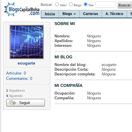
Buscar:
Valor
Blogs
Site
Inicio
Blogs
Carteras
A. Técnico
SOBRE MI
Nombre:
Ninguno
Apellidos:
Ninguno
Intereses:
Ninguno
MI BLOG
ecugarte
Nombre del blog:
ecugarte
Descripción Corta:
Ninguna
Artículos:
0
Descripcion completa:
Ninguna
Comentarios:
0
MI COMPAÑÍA
1
Seguidores
Ocupación:
Ninguno
4
Siguiendo
Compañía:
Ninguna
Seguir