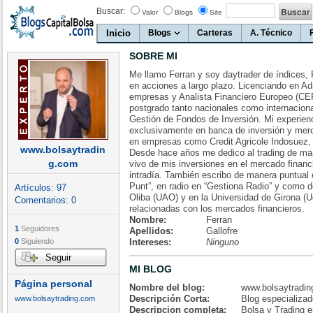
Buscar:
Valor
Blogs
Site
Inicio
Blogs
Carteras
A. Técnico
SOBRE MI
Me llamo Ferran y soy daytrader de índices, 
en acciones a largo plazo. Licenciando en Ad
empresas y Analista Financiero Europeo (CE
postgrado tanto nacionales como internaciona
Gestión de Fondos de Inversión. Mi experienc
exclusivamente en banca de inversión y merc
en empresas como Credit Agricole Indosuez, C
www.bolsaytradin
Desde hace años me dedico al trading de ma
g.com
vivo de mis inversiones en el mercado financ
intradía. También escribo de manera puntual e
Punt”, en radio en “Gestiona Radio” y como d
Artículos:
97
Oliba (UAO) y en la Universidad de Girona (U
Comentarios:
0
relacionadas con los mercados financieros.
Nombre:
Ferran
1
Seguidores
Apellidos:
Gallofre
0
Siguiendo
Intereses:
Ninguno
Seguir
MI BLOG
Página personal
Nombre del blog:
www.bolsaytradi
Descripción Corta:
Blog especializad
www.bolsaytrading.com
Descripcion completa:
Bolsa y Trading e