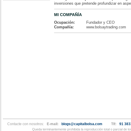
inversiones que pretende profundizar en aspe
MI COMPAÑÍA
Ocupación:
Fundador y CEO
Compañía:
www.bolsaytrading.com
Contacte con nosotros:
E-mail:
blogs@capitalbolsa.com
Tlf:
91 383
Queda terminantemente prohibida la reproducción total o parcial de l