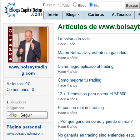
Buscar:
Valor
Blogs
Site
Inicio
Blogs
Carteras
A. Técnico
Artículos de www.bolsay
La bolsa o la vida
Hace 1 año
Martin Schwartz y estrategia ganadora
Hace 4 años
Cisne negro aplicado al trading
www.bolsaytradin
Hace 4 años
g.com
Como mejorar tu trading
Artículos:
97
Hace 4 años
Comentarios:
0
12 + 1 consejos para operar el SP500
Hace 4 años
1
Seguidores
El camino real del trading
0
Siguiendo
Hace 4 años
Seguir
¿Por qué gano en demo y pierdo en real?
Página personal
Hace 6 años
www.bolsaytrading.com
No ganarás en trading sino entiendes esto.