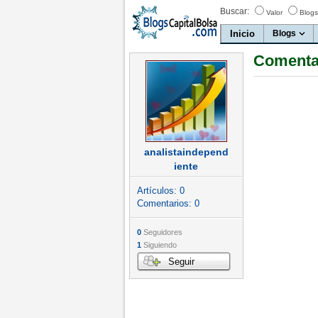
Buscar:
Valor
Blogs
Inicio
Blogs
Comentar
analistaindepend
iente
Artículos:
0
Comentarios:
0
0
Seguidores
1
Siguiendo
Seguir