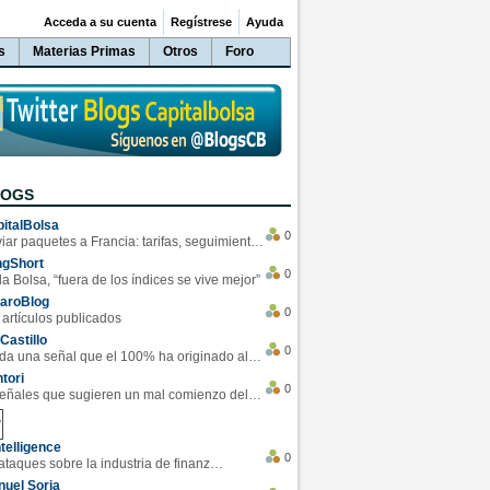
Acceda a su cuenta
Regístrese
Ayuda
s
Materias Primas
Otros
Foro
LOGS
italBolsa
0
Enviar paquetes a Francia: tarifas, seguimiento y ventajas destacadas
ngShort
0
la Bolsa, “fuera de los índices se vive mejor”
varoBlog
0
 artículos publicados
Castillo
0
Se da una señal que el 100% ha originado alzas en las bolsas
tori
0
4 Señales que sugieren un mal comienzo del 3T de la economía EEUU
telligence
0
Los ciberataques sobre la industria de finanzas se han duplicado este año
uel Soria