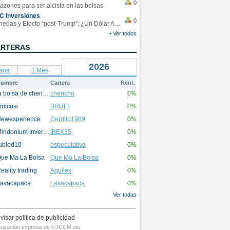
0
azones para ser alcista en las bolsas
C Inversiones
0
Monedas y Efecto “post-Trump”: ¿Un Dólar Americano operando en rangos?
• Ver todos
ARTERAS
2026
ana
1 Mes
ombre
Cartera
Rent.
la bolsa de chencho
chencho
0%
ontcusi
BRUFI
0%
ewexperience
Cerrillo1989
0%
Mindonium Inversions
IBEX35
0%
ubiod10
especulativa
0%
ue Ma La Bolsa
Que Ma La Bolsa
0%
eality trading
Aquiles
0%
avacapaca
Lavacapaca
0%
Ver todas
visar politica de publicidad
utorización expresa de ©JCCM,slu