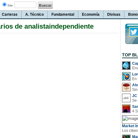
Site
Carteras
A. Técnico
Fundamental
Economía
Divisas
Bono
ios de analistaindependiente
TOP B
Cap
Lo
En 
Al
Sin
JC 
San
Market In
Man