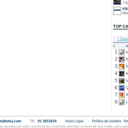
7 R
KB
TOP C
1 Sem
#
N
1
2
f
3
N
4
5
r
6
Q
7
R
8
L
talbolsa.com
Tlf:
91 3833834
Aviso Legal
Política de cookies
Re
a reproducción total o parcial de los contenidos ofrecidos a través de este medio, salvo a