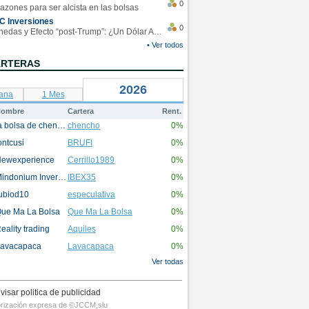
0
azones para ser alcista en las bolsas
C Inversiones
0
Monedas y Efecto “post-Trump”: ¿Un Dólar Americano operando en rangos?
• Ver todos
ARTERAS
2026
ana
1 Mes
ombre
Cartera
Rent.
la bolsa de chencho
chencho
0%
ontcusi
BRUFI
0%
ewexperience
Cerrillo1989
0%
Mindonium Inversions
IBEX35
0%
ubiod10
especulativa
0%
ue Ma La Bolsa
Que Ma La Bolsa
0%
eality trading
Aquiles
0%
avacapaca
Lavacapaca
0%
Ver todas
visar politica de publicidad
utorización expresa de ©JCCM,slu