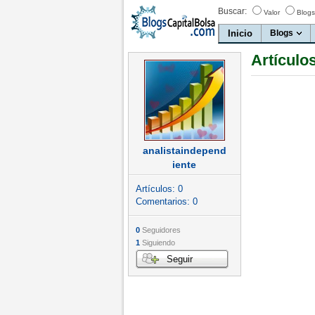
Buscar:
Valor
Blogs
Inicio
Blogs
Artículo
analistaindepend
iente
Artículos:
0
Comentarios:
0
0
Seguidores
1
Siguiendo
Seguir