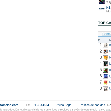
7 R
KB
TOP C
1 Sem
#
N
1
2
f
3
N
4
5
r
6
Q
7
R
8
L
talbolsa.com
Tlf:
91 3833834
Aviso Legal
Política de cookies
Re
a reproducción total o parcial de los contenidos ofrecidos a través de este medio, salvo a