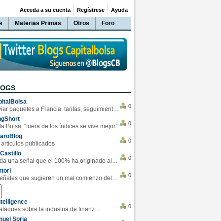
Acceda a su cuenta
Regístrese
Ayuda
s
Materias Primas
Otros
Foro
LOGS
italBolsa
0
Enviar paquetes a Francia: tarifas, seguimiento y ventajas destacadas
ngShort
0
la Bolsa, “fuera de los índices se vive mejor”
varoBlog
0
 artículos publicados
Castillo
0
Se da una señal que el 100% ha originado alzas en las bolsas
tori
0
4 Señales que sugieren un mal comienzo del 3T de la economía EEUU
telligence
0
Los ciberataques sobre la industria de finanzas se han duplicado este año
uel Soria