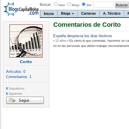
Buscar:
Valor
Blogs
Site
Inicio
Blogs
Carteras
A. Técnico
Comentarios de Corito
España desprecia los días festivos
•
12 años
• Es cierto lo que comentas, hacemos un ca
no en las personas que deben trabajar necesariament
Corito
Artículos:
0
Comentarios:
1
0
Seguidores
5
Siguiendo
Seguir