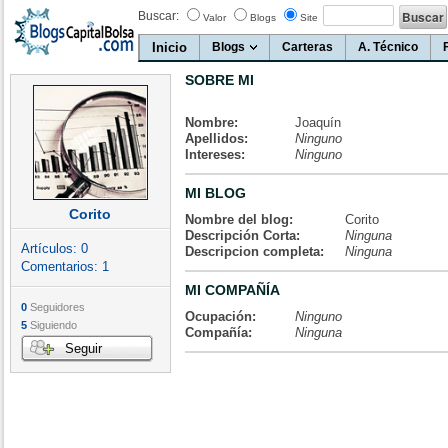
Buscar:
Valor
Blogs
Site
Inicio
Blogs
Carteras
A. Técnico
SOBRE MI
Nombre:
Joaquín
Apellidos:
Ninguno
Intereses:
Ninguno
MI BLOG
Corito
Nombre del blog:
Corito
Descripción Corta:
Ninguna
Artículos:
0
Descripcion completa:
Ninguna
Comentarios:
1
MI COMPAÑÍA
0
Seguidores
Ocupación:
Ninguno
5
Siguiendo
Compañía:
Ninguna
Seguir