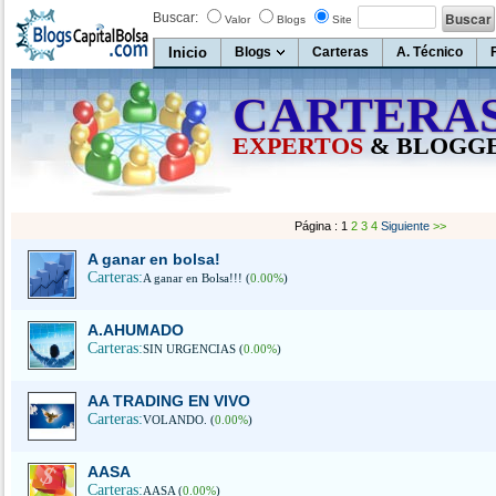
Buscar:
Valor
Blogs
Site
Inicio
Blogs
Carteras
A. Técnico
CARTERA
EXPERTOS
& BLOGG
Página : 1
2
3
4
Siguiente
>>
A ganar en bolsa!
Carteras:
A ganar en Bolsa!!! (
0.00%
)
A.AHUMADO
Carteras:
SIN URGENCIAS (
0.00%
)
AA TRADING EN VIVO
Carteras:
VOLANDO. (
0.00%
)
AASA
Carteras:
AASA (
0.00%
)