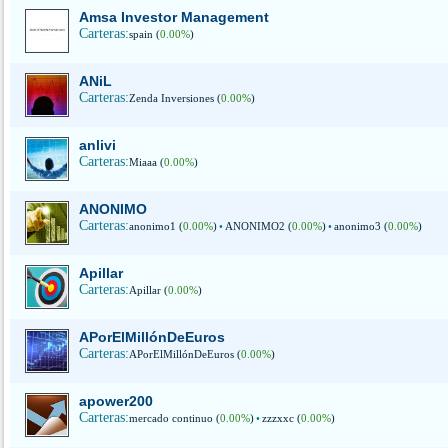
Amsa Investor Management
Carteras:
spain (
0.00%
)
ANiL
Carteras:
Zenda Inversiones (
0.00%
)
anlivi
Carteras:
Miaaa (
0.00%
)
ANONIMO
Carteras:
anonimo1 (
0.00%
)
•
ANONIMO2 (
0.00%
)
•
anonimo3 (
0.00%
)
Apillar
Carteras:
Apillar (
0.00%
)
APorElMillónDeEuros
Carteras:
APorElMillónDeEuros (
0.00%
)
apower200
Carteras:
mercado continuo (
0.00%
)
•
zzzxxc (
0.00%
)