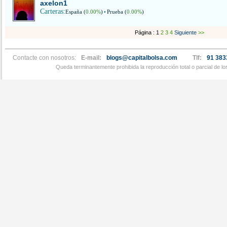
axelon1
Carteras:
España (
0.00%
)
•
Prueba (
0.00%
)
Página : 1
2
3
4
Siguiente
>>
Contacte con nosotros:
E-mail:
blogs@capitalbolsa.com
Tlf:
91 383
Queda terminantemente prohibida la reproducción total o parcial de l