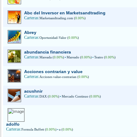
Abc del Inversor en Marketsandtrading
Carteras:
Marketsandtrading.com (
0.00%
)
Abrey
Carteras:
Oportunidad-Valor (
0.00%
)
abundancia financiera
Carteras:
Mareada (
0.00%
)
•
Mareado (
0.00%
)
•
Teatro (
0.00%
)
Acciones contrarian y value
Carteras:
Acciones value-contrarian (
0.00%
)
acushnir
Carteras:
DAX (
0.00%
)
•
Mercado Continuo (
0.00%
)
adolfo
Carteras:
Formula Buffett (
0.00%
)
•
a (
0.00%
)