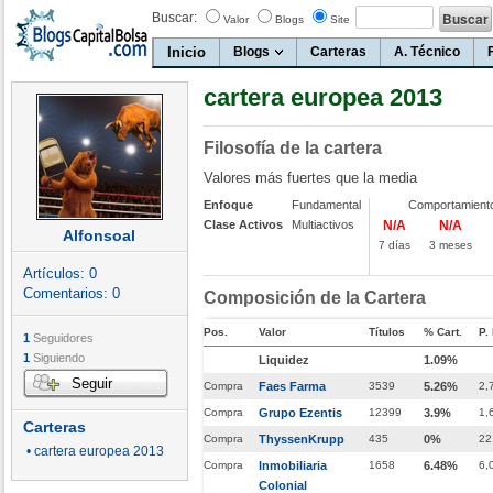
Buscar:
Valor
Blogs
Site
Inicio
Blogs
Carteras
A. Técnico
cartera europea 2013
Filosofía de la cartera
Valores más fuertes que la media
Enfoque
Fundamental
Comportamient
Clase Activos
Multiactivos
N/A
N/A
Alfonsoal
7 días
3 meses
Artículos:
0
Comentarios:
0
Composición de la Cartera
Pos.
Valor
Títulos
% Cart.
P.
1
Seguidores
1
Siguiendo
Liquidez
1.09%
Seguir
Compra
Faes Farma
3539
5.26%
2,
Compra
Grupo Ezentis
12399
3.9%
1,
Carteras
Compra
ThyssenKrupp
435
0%
22
• cartera europea 2013
Compra
Inmobiliaria
1658
6.48%
6,
Colonial