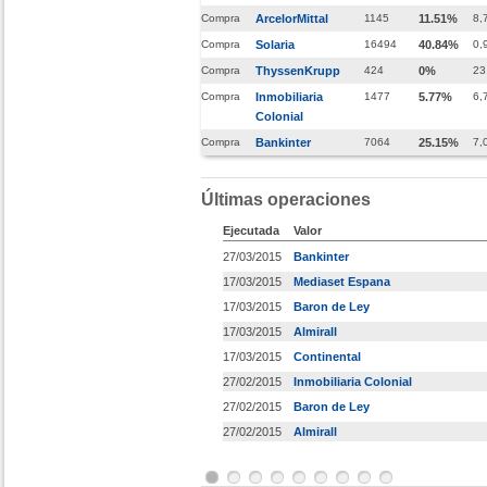
Compra
ArcelorMittal
1145
11.51%
8,
Compra
Solaria
16494
40.84%
0,
Compra
ThyssenKrupp
424
0%
23
Compra
Inmobiliaria
1477
5.77%
6,
Colonial
Compra
Bankinter
7064
25.15%
7,
Últimas operaciones
Ejecutada
Valor
27/03/2015
Bankinter
17/03/2015
Mediaset Espana
17/03/2015
Baron de Ley
17/03/2015
Almirall
17/03/2015
Continental
27/02/2015
Inmobiliaria Colonial
27/02/2015
Baron de Ley
27/02/2015
Almirall