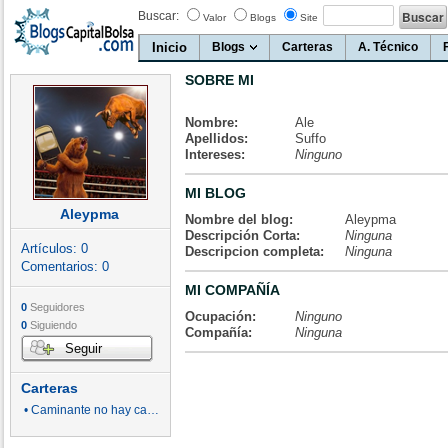
Buscar:
Valor
Blogs
Site
Inicio
Blogs
Carteras
A. Técnico
SOBRE MI
Nombre:
Ale
Apellidos:
Suffo
Intereses:
Ninguno
MI BLOG
Aleypma
Nombre del blog:
Aleypma
Descripción Corta:
Ninguna
Artículos:
0
Descripcion completa:
Ninguna
Comentarios:
0
MI COMPAÑÍA
0
Seguidores
Ocupación:
Ninguno
0
Siguiendo
Compañía:
Ninguna
Seguir
Carteras
• Caminante no hay camino