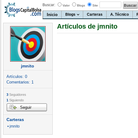
Buscar:
Valor
Blogs
Site
Inicio
Blogs
Carteras
A. Técnico
Artículos de jmnito
jmnito
Artículos:
0
Comentarios:
1
3
Seguidores
1
Siguiendo
Seguir
Carteras
• jmnito