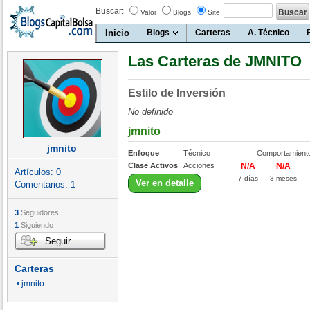
Buscar:
Valor
Blogs
Site
Inicio
Blogs
Carteras
A. Técnico
Las Carteras de JMNITO
Estilo de Inversión
No definido
jmnito
jmnito
Enfoque
Técnico
Comportamient
Clase Activos
Acciones
N/A
N/A
Artículos:
0
7 días
3 meses
Ver en detalle
Comentarios:
1
3
Seguidores
1
Siguiendo
Seguir
Carteras
• jmnito