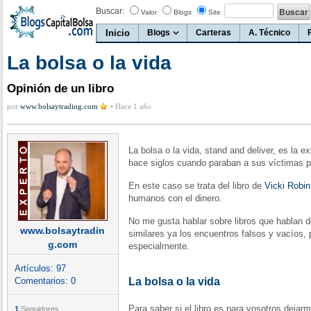
Buscar:
Valor
Blogs
Site
Inicio
Blogs
Carteras
A. Técnico
La bolsa o la vida
Opinión de un libro
por
www.bolsaytrading.com
•
Hace 1 año
La bolsa o la vida, stand and deliver, es la 
hace siglos cuando paraban a sus víctimas p
En este caso se trata del libro de
Vicki Robin
humanos con el dinero.
No me gusta hablar sobre libros que hablan de
www.bolsaytradin
similares ya los encuentros falsos y vacíos,
g.com
especialmente.
Artículos:
97
Comentarios:
0
La bolsa o la vida
Para saber si el libro es para vosotros dejarme
1
Seguidores