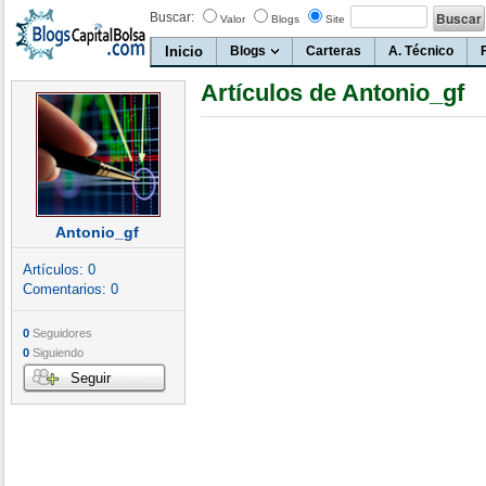
Buscar:
Valor
Blogs
Site
Inicio
Blogs
Carteras
A. Técnico
Artículos de Antonio_gf
Antonio_gf
Artículos:
0
Comentarios:
0
0
Seguidores
0
Siguiendo
Seguir