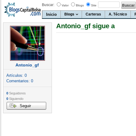
Buscar:
Valor
Blogs
Site
Inicio
Blogs
Carteras
A. Técnico
Antonio_gf sigue a
Antonio_gf
Artículos:
0
Comentarios:
0
0
Seguidores
0
Siguiendo
Seguir